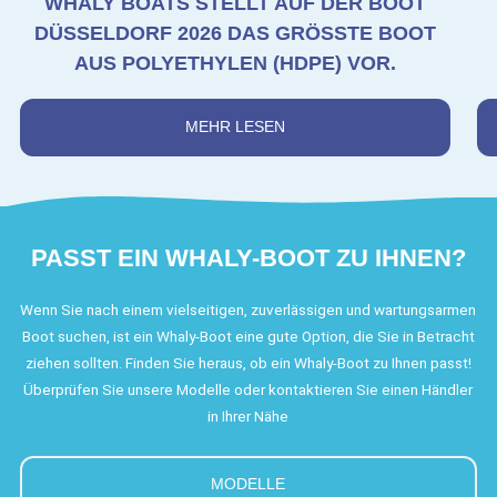
WHALY BOATS STELLT AUF DER BOOT
DÜSSELDORF 2026 DAS GRÖSSTE BOOT A
US POLYETHYLEN (HDPE) VOR.
MEHR LESEN
PASST EIN WHALY-BOOT ZU IHNEN?
Wenn Sie nach einem vielseitigen, zuverlässigen und wartungsarmen
Boot suchen, ist ein Whaly-Boot eine gute Option, die Sie in Betracht
ziehen sollten. Finden Sie heraus, ob ein Whaly-Boot zu Ihnen passt!
Überprüfen Sie unsere Modelle oder kontaktieren Sie einen Händler
in Ihrer Nähe
MODELLE