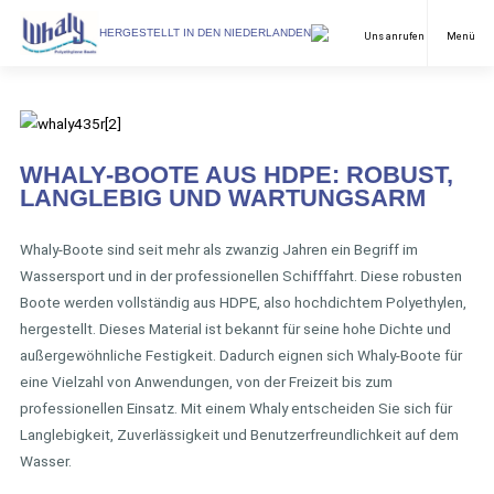
WÄHLEN SPRACHE
HERGESTELLT IN DEN NIEDERLANDEN
Uns anrufen
Menü
Freizeitschiffart
Englisch
Arbeitsbooten
Holländisch
WHALY-BOOTE AUS HDPE: ROBUST,
Anwendungen
LANGLEBIG UND WARTUNGSARM
Deutch
Modelle
Whaly-Boote sind seit mehr als zwanzig Jahren ein Begriff im
Wassersport und in der professionellen Schifffahrt. Diese robusten
Händler
Boote werden vollständig aus HDPE, also hochdichtem Polyethylen,
hergestellt. Dieses Material ist bekannt für seine hohe Dichte und
Downloads
außergewöhnliche Festigkeit. Dadurch eignen sich Whaly-Boote für
FAQ & Kontakt
eine Vielzahl von Anwendungen, von der Freizeit bis zum
professionellen Einsatz. Mit einem Whaly entscheiden Sie sich für
Nachrichten
Langlebigkeit, Zuverlässigkeit und Benutzerfreundlichkeit auf dem
Wasser.
Über uns