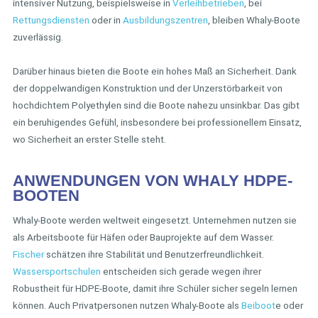
intensiver Nutzung, beispielsweise in
Verleihbetrieben
, bei
Rettungsdiensten
oder in
Ausbildungszentren
, bleiben Whaly-Boote
zuverlässig.
Darüber hinaus bieten die Boote ein hohes Maß an Sicherheit. Dank
der doppelwandigen Konstruktion und der Unzerstörbarkeit von
hochdichtem Polyethylen sind die Boote nahezu unsinkbar. Das gibt
ein beruhigendes Gefühl, insbesondere bei professionellem Einsatz,
wo Sicherheit an erster Stelle steht.
ANWENDUNGEN VON WHALY HDPE-
BOOTEN
Whaly-Boote werden weltweit eingesetzt. Unternehmen nutzen sie
als Arbeitsboote für Häfen oder Bauprojekte auf dem Wasser.
Fischer
schätzen ihre Stabilität und Benutzerfreundlichkeit.
Wassersportschulen
entscheiden sich gerade wegen ihrer
Robustheit für HDPE-Boote, damit ihre Schüler sicher segeln lernen
können. Auch Privatpersonen nutzen Whaly-Boote als
Beiboot
e oder