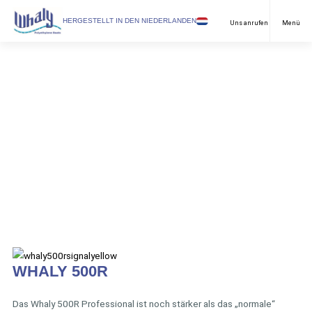
WÄHLEN SPRACHE
HERGESTELLT IN DEN NIEDERLANDEN
Uns anrufen
Menü
Freizeitschiffart
Englisch
Arbeitsbooten
Holländisch
Anwendungen
Deutch
Modelle
Händler
Downloads
FAQ & Kontakt
Nachrichten
WHALY 500R
Über uns
Das Whaly 500R Professional ist noch stärker als das „normale“