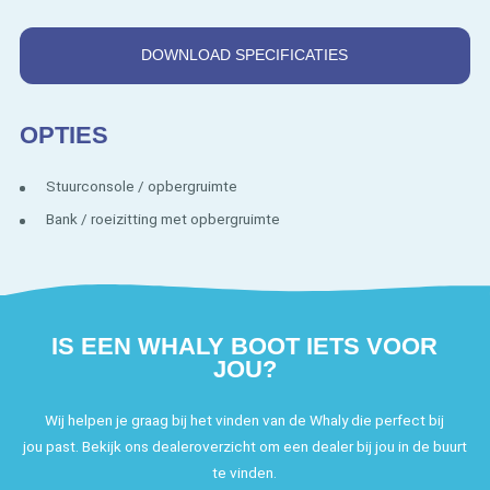
DOWNLOAD SPECIFICATIES
OPTIES
Stuurconsole / opbergruimte
Bank / roeizitting met opbergruimte
IS EEN WHALY BOOT IETS VOOR
JOU?
Wij helpen je graag bij het vinden van de Whaly die perfect bij
jou past. Bekijk ons dealeroverzicht om een dealer bij jou in de buurt
te vinden.