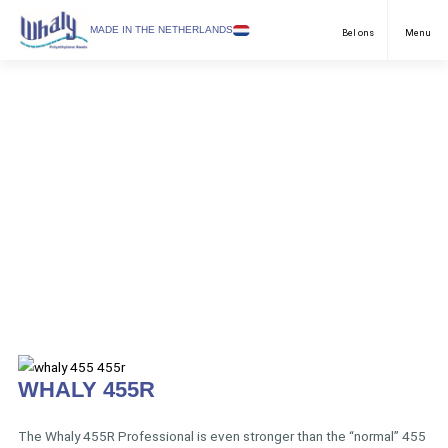
SELECT LANGUAGE
MADE IN THE NETHERLANDS
Bel ons
Menu
Pleziervaart
English
Professionele vaart
Nederlands
Toepassingen
Duits
Modellen
Dealers
Downloads
FAQ & Contact
Nieuws
WHALY 455R
Over ons
The Whaly 455R Professional is even stronger than the “normal” 455