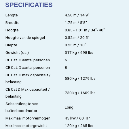
SPECIFICATIES
Lengte
4.50 m / 14'9''
Breedte
1.75 m / 5'8''
Hoogte
0.85 - 1.01 m / 34''- 40''
Hoogte van de spiegel
0.52 m / 20.5''
Diepte
0.25 m / 10''
Gewicht (ca.)
317 kg / 698 lbs
CE Cat. C aantal personen
6
CE Cat. D aantal personen
8
CE Cat. C max capaciteit /
580 kg / 1279 lbs
belasting
CE Cat D Max capaciteit /
730 kg / 1609 lbs
belasting
Schachtlengte van
Long
buitenboordmotor
Maximaal motorvermogen
45 kW / 60 HP
Maximaal motorgewicht
120 kg / 265 lbs