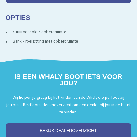
OPTIES
Stuurconsole / opbergruimte
Bank / roeizitting met opbergruimte
IS EEN WHALY BOOT IETS VOOR
JOU?
Wij helpen je graag bij het vinden van de Whaly die perfect bij
jou past. Bekijk ons dealeroverzicht om een dealer bij jou in de buurt
te vinden.
BEKIJK DEALEROVERZICHT