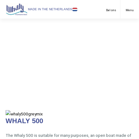
SELECT LANGUAGE
MADE IN THE NETHERLANDS
Bel ons
Menu
Pleziervaart
English
Professionele vaart
Nederlands
Toepassingen
Duits
Modellen
Dealers
Downloads
FAQ & Contact
Nieuws
WHALY 500
Over ons
The Whaly 500 is suitable for many purposes, an open boat made of