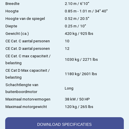
Breedte
2.10 m / 6'10''
Hoogte
0.85 m - 1.01 m / 34'' 40''
Hoogte van de spiegel
0.52 m / 20.5''
Diepte
0.25 m / 10''
Gewicht (ca.)
420 kg / 925 lbs
CE Cat. C aantal personen
10
CE Cat. D aantal personen
12
CE Cat. C max capaciteit /
1030 kg / 2271 lbs
belasting
CE Cat D Max capaciteit /
1180 kg/ 2601 lbs
belasting
Schachtlengte van
Long
buitenboordmotor
Maximaal motorvermogen
38 kW / 50 HP
Maximaal motorgewicht
120 kg / 265 lbs
DOWNLOAD SPECIFICATIES