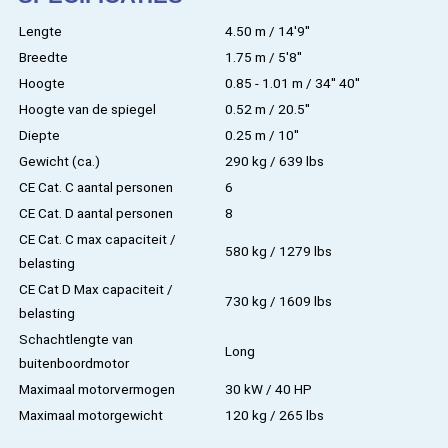
Lengte
4.50 m / 14'9''
Breedte
1.75 m / 5'8''
Hoogte
0.85 - 1.01 m / 34'' 40''
Hoogte van de spiegel
0.52 m / 20.5''
Diepte
0.25 m / 10''
Gewicht (ca.)
290 kg / 639 lbs
CE Cat. C aantal personen
6
CE Cat. D aantal personen
8
CE Cat. C max capaciteit /
580 kg / 1279 lbs
belasting
CE Cat D Max capaciteit /
730 kg / 1609 lbs
belasting
Schachtlengte van
Long
buitenboordmotor
Maximaal motorvermogen
30 kW / 40 HP
Maximaal motorgewicht
120 kg / 265 lbs