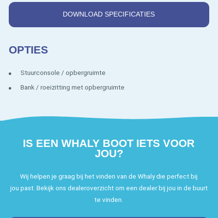
DOWNLOAD SPECIFICATIES
OPTIES
Stuurconsole / opbergruimte
Bank / roeizitting met opbergruimte
IS EEN WHALY BOOT IETS VOOR
JOU?
Wij helpen je graag bij het vinden van de Whaly die perfect bij
jou past. Bekijk ons dealeroverzicht om een dealer bij jou in de buurt
te vinden.