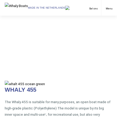
SELECT LANGUAGE
MADE IN THE NETHERLANDS
Bel ons
Menu
Pleziervaart
English
Professionele vaart
Nederlands
Toepassingen
Duits
Modellen
Dealers
Downloads
WHALY 455
FAQ & Contact
Nieuws
The Whaly 455 is suitable for many purposes, an open boat made of
high-grade plastic (Polyethylene) The model is unique by its big
Over ons
inner space and multi-use! ; for recreational use, but also very